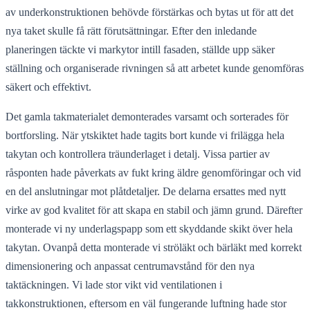
av underkonstruktionen behövde förstärkas och bytas ut för att det
nya taket skulle få rätt förutsättningar. Efter den inledande
planeringen täckte vi markytor intill fasaden, ställde upp säker
ställning och organiserade rivningen så att arbetet kunde genomföras
säkert och effektivt.
Det gamla takmaterialet demonterades varsamt och sorterades för
bortforsling. När ytskiktet hade tagits bort kunde vi frilägga hela
takytan och kontrollera träunderlaget i detalj. Vissa partier av
råsponten hade påverkats av fukt kring äldre genomföringar och vid
en del anslutningar mot plåtdetaljer. De delarna ersattes med nytt
virke av god kvalitet för att skapa en stabil och jämn grund. Därefter
monterade vi ny underlagspapp som ett skyddande skikt över hela
takytan. Ovanpå detta monterade vi ströläkt och bärläkt med korrekt
dimensionering och anpassat centrumavstånd för den nya
taktäckningen. Vi lade stor vikt vid ventilationen i
takkonstruktionen, eftersom en väl fungerande luftning hade stor