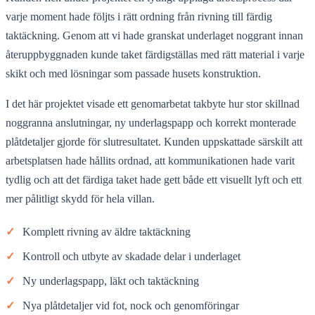
varje moment hade följts i rätt ordning från rivning till färdig
taktäckning. Genom att vi hade granskat underlaget noggrant innan
återuppbyggnaden kunde taket färdigställas med rätt material i varje
skikt och med lösningar som passade husets konstruktion.
I det här projektet visade ett genomarbetat takbyte hur stor skillnad
noggranna anslutningar, ny underlagspapp och korrekt monterade
plåtdetaljer gjorde för slutresultatet. Kunden uppskattade särskilt att
arbetsplatsen hade hållits ordnad, att kommunikationen hade varit
tydlig och att det färdiga taket hade gett både ett visuellt lyft och ett
mer pålitligt skydd för hela villan.
✓
Komplett rivning av äldre taktäckning
✓
Kontroll och utbyte av skadade delar i underlaget
✓
Ny underlagspapp, läkt och taktäckning
✓
Nya plåtdetaljer vid fot, nock och genomföringar