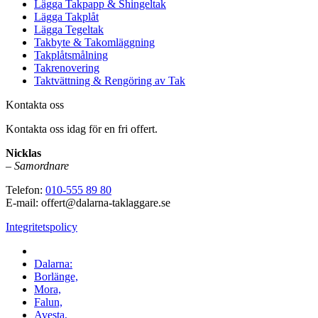
Lägga Takpapp & Shingeltak
Lägga Takplåt
Lägga Tegeltak
Takbyte & Takomläggning
Takplåtsmålning
Takrenovering
Taktvättning & Rengöring av Tak
Kontakta oss
Kontakta oss idag för en fri offert.
Nicklas
–
Samordnare
Telefon:
010-555 89 80
E-mail: offert@dalarna-taklaggare.se
Integritetspolicy
Vi utför arbeten i hela
Dalarna:
Borlänge,
Mora,
Falun,
Avesta,