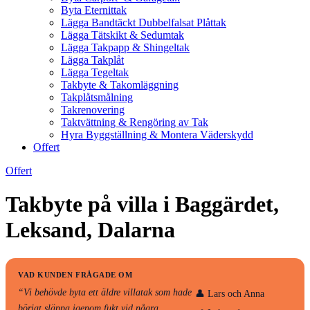
Byta Eternittak
Lägga Bandtäckt Dubbelfalsat Plåttak
Lägga Tätskikt & Sedumtak
Lägga Takpapp & Shingeltak
Lägga Takplåt
Lägga Tegeltak
Takbyte & Takomläggning
Takplåtsmålning
Takrenovering
Taktvättning & Rengöring av Tak
Hyra Byggställning & Montera Väderskydd
Offert
Offert
Takbyte på villa i Baggärdet,
Leksand, Dalarna
VAD KUNDEN FRÅGADE OM
“Vi behövde byta ett äldre villatak som hade
👤 Lars och Anna
börjat släppa igenom fukt vid några