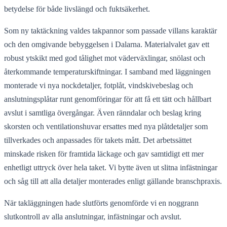
betydelse för både livslängd och fuktsäkerhet.
Som ny taktäckning valdes takpannor som passade villans karaktär
och den omgivande bebyggelsen i Dalarna. Materialvalet gav ett
robust ytskikt med god tålighet mot väderväxlingar, snölast och
återkommande temperaturskiftningar. I samband med läggningen
monterade vi nya nockdetaljer, fotplåt, vindskivebeslag och
anslutningsplåtar runt genomföringar för att få ett tätt och hållbart
avslut i samtliga övergångar. Även ränndalar och beslag kring
skorsten och ventilationshuvar ersattes med nya plåtdetaljer som
tillverkades och anpassades för takets mått. Det arbetssättet
minskade risken för framtida läckage och gav samtidigt ett mer
enhetligt uttryck över hela taket. Vi bytte även ut slitna infästningar
och såg till att alla detaljer monterades enligt gällande branschpraxis.
När takläggningen hade slutförts genomförde vi en noggrann
slutkontroll av alla anslutningar, infästningar och avslut.