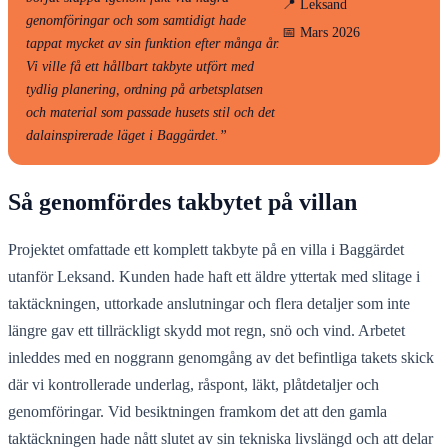
📍 Leksand
genomföringar och som samtidigt hade
📅 Mars 2026
tappat mycket av sin funktion efter många år.
Vi ville få ett hållbart takbyte utfört med
tydlig planering, ordning på arbetsplatsen
och material som passade husets stil och det
dalainspirerade läget i Baggärdet.”
Så genomfördes takbytet på villan
Projektet omfattade ett komplett takbyte på en villa i Baggärdet
utanför Leksand. Kunden hade haft ett äldre yttertak med slitage i
taktäckningen, uttorkade anslutningar och flera detaljer som inte
längre gav ett tillräckligt skydd mot regn, snö och vind. Arbetet
inleddes med en noggrann genomgång av det befintliga takets skick
där vi kontrollerade underlag, råspont, läkt, plåtdetaljer och
genomföringar. Vid besiktningen framkom det att den gamla
taktäckningen hade nått slutet av sin tekniska livslängd och att delar