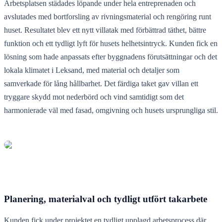
Arbetsplatsen städades löpande under hela entreprenaden och
avslutades med bortforsling av rivningsmaterial och rengöring runt
huset. Resultatet blev ett nytt villatak med förbättrad täthet, bättre
funktion och ett tydligt lyft för husets helhetsintryck. Kunden fick en
lösning som hade anpassats efter byggnadens förutsättningar och det
lokala klimatet i Leksand, med material och detaljer som
samverkade för lång hållbarhet. Det färdiga taket gav villan ett
tryggare skydd mot nederbörd och vind samtidigt som det
harmonierade väl med fasad, omgivning och husets ursprungliga stil.
Planering, materialval och tydligt utfört takarbete
Kunden fick under projektet en tydligt upplagd arbetsprocess där