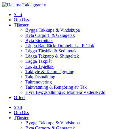
Skip
to
Start
content
Om Oss
Tjänster
Bygga Takkupa & Vindskupa
Byta Carport- & Garagetak
Byta Eternittak
Lägga Bandtäckt Dubbelfalsat Plåttak
Lägga Tätskikt & Sedumtak
Lägga Takpapp & Shingeltak
Lägga Takplåt
Lägga Tegeltak
Takbyte & Takomläggning
Takplåtsmålning
Takrenovering
Taktvättning & Rengöring av Tak
Hyra Byggställning & Montera Väderskydd
Offert
Start
Om Oss
Tjänster
Bygga Takkupa & Vindskupa
Byta Carport- & Garagetak