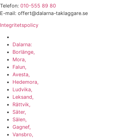
Telefon:
010-555 89 80
E-mail: offert@dalarna-taklaggare.se
Integritetspolicy
Vi utför arbeten i hela
Dalarna:
Borlänge,
Mora,
Falun,
Avesta,
Hedemora,
Ludvika,
Leksand,
Rättvik,
Säter,
Sälen,
Gagnef,
Vansbro,