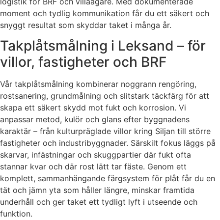
logistik för BRF och villaägare. Med dokumenterade
moment och tydlig kommunikation får du ett säkert och
snyggt resultat som skyddar taket i många år.
Takplåtsmålning i Leksand – för
villor, fastigheter och BRF
Vår takplåtsmålning kombinerar noggrann rengöring,
rostsanering, grundmålning och slitstark täckfärg för att
skapa ett säkert skydd mot fukt och korrosion. Vi
anpassar metod, kulör och glans efter byggnadens
karaktär – från kulturpräglade villor kring Siljan till större
fastigheter och industribyggnader. Särskilt fokus läggs på
skarvar, infästningar och skuggpartier där fukt ofta
stannar kvar och där rost lätt tar fäste. Genom ett
komplett, sammanhängande färgsystem för plåt får du en
tät och jämn yta som håller längre, minskar framtida
underhåll och ger taket ett tydligt lyft i utseende och
funktion.