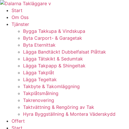
Skip
to
Start
content
Om Oss
Tjänster
Bygga Takkupa & Vindskupa
Byta Carport- & Garagetak
Byta Eternittak
Lägga Bandtäckt Dubbelfalsat Plåttak
Lägga Tätskikt & Sedumtak
Lägga Takpapp & Shingeltak
Lägga Takplåt
Lägga Tegeltak
Takbyte & Takomläggning
Takplåtsmålning
Takrenovering
Taktvättning & Rengöring av Tak
Hyra Byggställning & Montera Väderskydd
Offert
Start