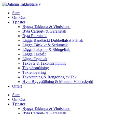
Skip
to
Start
content
Om Oss
Tjänster
Bygga Takkupa & Vindskupa
Byta Carport- & Garagetak
Byta Eternittak
Lägga Bandtäckt Dubbelfalsat Plåttak
Lägga Tätskikt & Sedumtak
Lägga Takpapp & Shingeltak
Lägga Takplåt
Lägga Tegeltak
Takbyte & Takomläggning
Takplåtsmålning
Takrenovering
Taktvättning & Rengöring av Tak
Hyra Byggställning & Montera Väderskydd
Offert
Start
Om Oss
Tjänster
Bygga Takkupa & Vindskupa
Byta Carport- & Garagetak