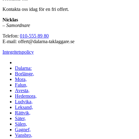
Kontakta oss idag för en fri offert.
Nicklas
–
Samordnare
Telefon:
010-555 89 80
E-mail: offert@dalarna-taklaggare.se
Integritetspolicy
Vi utför arbeten i hela
Dalarna:
Borlänge,
Mora,
Falun,
Avesta,
Hedemora,
Ludvika,
Leksand,
Rättvik,
Säter,
Sälen,
Gagnef,
Vansbro,