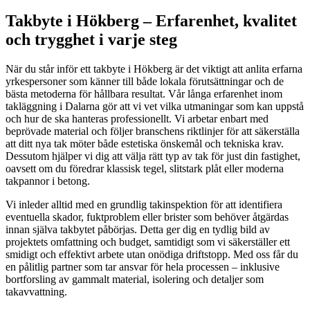
Takbyte i Hökberg – Erfarenhet, kvalitet
och trygghet i varje steg
När du står inför ett takbyte i Hökberg är det viktigt att anlita erfarna
yrkespersoner som känner till både lokala förutsättningar och de
bästa metoderna för hållbara resultat. Vår långa erfarenhet inom
takläggning i Dalarna gör att vi vet vilka utmaningar som kan uppstå
och hur de ska hanteras professionellt. Vi arbetar enbart med
beprövade material och följer branschens riktlinjer för att säkerställa
att ditt nya tak möter både estetiska önskemål och tekniska krav.
Dessutom hjälper vi dig att välja rätt typ av tak för just din fastighet,
oavsett om du föredrar klassisk tegel, slitstark plåt eller moderna
takpannor i betong.
Vi inleder alltid med en grundlig takinspektion för att identifiera
eventuella skador, fuktproblem eller brister som behöver åtgärdas
innan själva takbytet påbörjas. Detta ger dig en tydlig bild av
projektets omfattning och budget, samtidigt som vi säkerställer ett
smidigt och effektivt arbete utan onödiga driftstopp. Med oss får du
en pålitlig partner som tar ansvar för hela processen – inklusive
bortforsling av gammalt material, isolering och detaljer som
takavvattning.