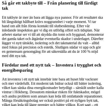
Så går ett takbyte till – Från planering till färdigt
tak
Ett takbyte är mer än bara att lägga nya pannor. För att resultatet ska
bli långsiktigt hållbart krävs noggrannhet i varje moment. Vi tar
hand om allt från första kontakt till slutbesiktning. Efter vår
inledande inspektion ger vi dig en utförlig offert och tidsplan. När
arbetet startar ser vi till att skydda din tomt och byggnad, demonterar
det gamla taket och åtgärdar eventuella skador i underlaget. Därefter
lägger vi nytt tätskikt, isolering och det takmaterial du valt – alltid
med fokus på precision och estetik. Slutligen städar vi upp och gör
en gemensam genomgång för att säkerställa att du är 100 % nöjd
med ditt nya tak.
Fördelar med ett nytt tak – Investera i trygghet och
energibesparing
Att investera i ett nytt tak innebär inte bara att huset blir vackrare
och mer värdefullt. Ett modernt tak bidrar också till bättre isolering,
vilket kan sänka dina energikostnader betydligt – särskilt under kalla
vintrar i Hökberg. Dessutom minskar risken för fuktskador, mögel
och andra problem som annars kan leda till omfattande reparationer.
Många försäkringsbolag ser också positivt på ett nyligen bytt tak,
vilket kan leda till lägre premier och bättre villkor. Kort sagt – ett