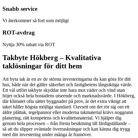
Snabb service
Vi återkommer så fort som möjligt
ROT-avdrag
Nyttja 30% rabatt via ROT
Takbyte Hökberg – Kvalitativa
taklösningar för ditt hem
Att byta tak är en av de största investeringarna du kan göra för ditt
hus, både när det gäller säkerhet och fastighetens långsiktiga värde.
Ett väl utfört takbyte skyddar inte bara mot väder och vind utan
höjer också hela bostadens utseende och marknadsvärde. I Hökberg,
där klimatet ofta sätter byggnader på prov, är det extra viktigt att
taket håller högsta möjliga standard. Oavsett om det rör sig om ett
äldre plåttak, tegelpannor eller moderna takmaterial krävs noggrann
planering, rätt kompetens och kvalitetsmaterial. Vi hjälper dig
genom hela processen – från första besiktning till färdigställande –
så att du slipper oväntade överraskningar och kan känna dig trygg
med din investering under många år framöver.