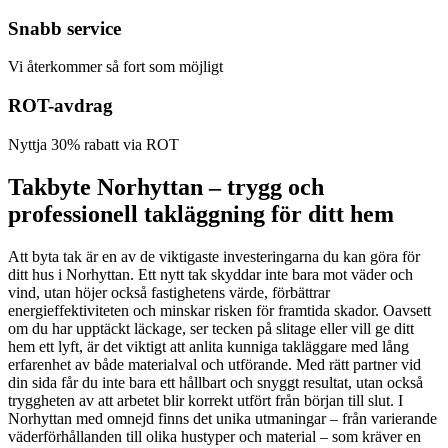
Snabb service
Vi återkommer så fort som möjligt
ROT-avdrag
Nyttja 30% rabatt via ROT
Takbyte Norhyttan – trygg och
professionell takläggning för ditt hem
Att byta tak är en av de viktigaste investeringarna du kan göra för
ditt hus i Norhyttan. Ett nytt tak skyddar inte bara mot väder och
vind, utan höjer också fastighetens värde, förbättrar
energieffektiviteten och minskar risken för framtida skador. Oavsett
om du har upptäckt läckage, ser tecken på slitage eller vill ge ditt
hem ett lyft, är det viktigt att anlita kunniga takläggare med lång
erfarenhet av både materialval och utförande. Med rätt partner vid
din sida får du inte bara ett hållbart och snyggt resultat, utan också
tryggheten av att arbetet blir korrekt utfört från början till slut. I
Norhyttan med omnejd finns det unika utmaningar – från varierande
väderförhållanden till olika hustyper och material – som kräver en