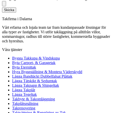
Skicka
Takfirma i Dalarna
Vårt erfarna och lojala team tar fram kundanpassade lösningar för
alla typer av fastigheter. Vi utför takläggning på alltifrån villor,
sommarstugor, radhus till större fastigheter, kommersiella byggnader
och hyreshus.
Våra tjänster
Bygga Takkupa & Vindskupa
Byta Carport- & Garagetak
Byta Eternittak
Hyra Byggställning & Montera Väderskydd
Lägga Bandtäckt Dubbelfalsat Plåttak
Lägga Tätskikt & Sedumtak
Lägga Takpapp & Shingeltak
Lägga Takplåt
Lägga Tegeltak
Takbyte & Takomläggning
Takplåtsmålning
Takrenovering
Taktvättning & Rengöring av Tak