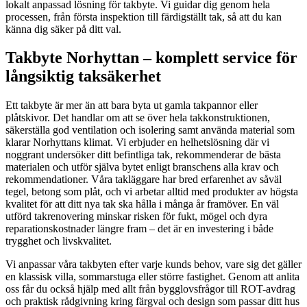
lokalt anpassad lösning för takbyte. Vi guidar dig genom hela
processen, från första inspektion till färdigställt tak, så att du kan
känna dig säker på ditt val.
Takbyte Norhyttan – komplett service för
långsiktig taksäkerhet
Ett takbyte är mer än att bara byta ut gamla takpannor eller
plåtskivor. Det handlar om att se över hela takkonstruktionen,
säkerställa god ventilation och isolering samt använda material som
klarar Norhyttans klimat. Vi erbjuder en helhetslösning där vi
noggrant undersöker ditt befintliga tak, rekommenderar de bästa
materialen och utför själva bytet enligt branschens alla krav och
rekommendationer. Våra takläggare har bred erfarenhet av såväl
tegel, betong som plåt, och vi arbetar alltid med produkter av högsta
kvalitet för att ditt nya tak ska hålla i många år framöver. En väl
utförd takrenovering minskar risken för fukt, mögel och dyra
reparationskostnader längre fram – det är en investering i både
trygghet och livskvalitet.
Vi anpassar våra takbyten efter varje kunds behov, vare sig det gäller
en klassisk villa, sommarstuga eller större fastighet. Genom att anlita
oss får du också hjälp med allt från bygglovsfrågor till ROT-avdrag
och praktisk rådgivning kring färgval och design som passar ditt hus