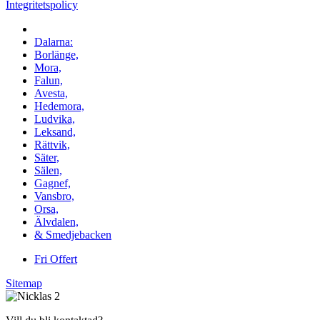
Integritetspolicy
Vi utför arbeten i hela
Dalarna:
Borlänge,
Mora,
Falun,
Avesta,
Hedemora,
Ludvika,
Leksand,
Rättvik,
Säter,
Sälen,
Gagnef,
Vansbro,
Orsa,
Älvdalen,
& Smedjebacken
Fri Offert
Sitemap