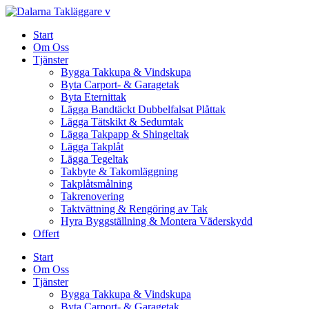
Skip
to
Start
content
Om Oss
Tjänster
Bygga Takkupa & Vindskupa
Byta Carport- & Garagetak
Byta Eternittak
Lägga Bandtäckt Dubbelfalsat Plåttak
Lägga Tätskikt & Sedumtak
Lägga Takpapp & Shingeltak
Lägga Takplåt
Lägga Tegeltak
Takbyte & Takomläggning
Takplåtsmålning
Takrenovering
Taktvättning & Rengöring av Tak
Hyra Byggställning & Montera Väderskydd
Offert
Start
Om Oss
Tjänster
Bygga Takkupa & Vindskupa
Byta Carport- & Garagetak