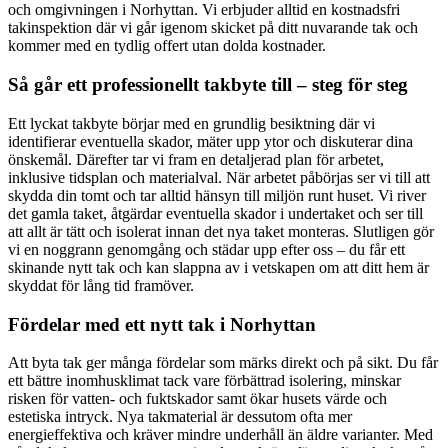
och omgivningen i Norhyttan. Vi erbjuder alltid en kostnadsfri
takinspektion där vi går igenom skicket på ditt nuvarande tak och
kommer med en tydlig offert utan dolda kostnader.
Så går ett professionellt takbyte till – steg för steg
Ett lyckat takbyte börjar med en grundlig besiktning där vi
identifierar eventuella skador, mäter upp ytor och diskuterar dina
önskemål. Därefter tar vi fram en detaljerad plan för arbetet,
inklusive tidsplan och materialval. När arbetet påbörjas ser vi till att
skydda din tomt och tar alltid hänsyn till miljön runt huset. Vi river
det gamla taket, åtgärdar eventuella skador i undertaket och ser till
att allt är tätt och isolerat innan det nya taket monteras. Slutligen gör
vi en noggrann genomgång och städar upp efter oss – du får ett
skinande nytt tak och kan slappna av i vetskapen om att ditt hem är
skyddat för lång tid framöver.
Fördelar med ett nytt tak i Norhyttan
Att byta tak ger många fördelar som märks direkt och på sikt. Du får
ett bättre inomhusklimat tack vare förbättrad isolering, minskar
risken för vatten- och fuktskador samt ökar husets värde och
estetiska intryck. Nya takmaterial är dessutom ofta mer
energieffektiva och kräver mindre underhåll än äldre varianter. Med