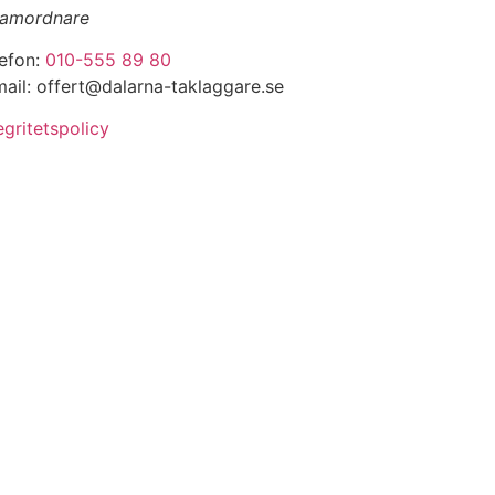
amordnare
lefon:
010-555 89 80
ail: offert@dalarna-taklaggare.se
egritetspolicy