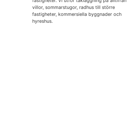
fastigheter. Vi utför takläggning på alltifrån
villor, sommarstugor, radhus till större
fastigheter, kommersiella byggnader och
hyreshus.