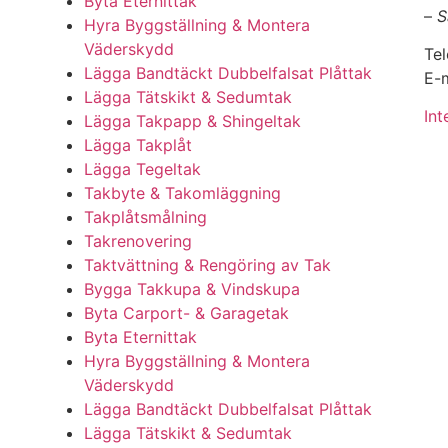
Byta Eternittak
–
S
Hyra Byggställning & Montera
Väderskydd
Te
Lägga Bandtäckt Dubbelfalsat Plåttak
E-m
Lägga Tätskikt & Sedumtak
Int
Lägga Takpapp & Shingeltak
Lägga Takplåt
Lägga Tegeltak
Takbyte & Takomläggning
Takplåtsmålning
Takrenovering
Taktvättning & Rengöring av Tak
Bygga Takkupa & Vindskupa
Byta Carport- & Garagetak
Byta Eternittak
Hyra Byggställning & Montera
Väderskydd
Lägga Bandtäckt Dubbelfalsat Plåttak
Lägga Tätskikt & Sedumtak