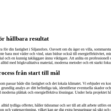
ör hållbara resultat
 för din fastighet i Siljansfors. Oavsett om du äger en villa, sommarstug
nte bara mot väder och vind, utan bidrar också till energieffektivitet, 
ial och en kunnig takläggare ännu viktigare. Att anlita en professionell oc
r alltid med högkvalitativa material, moderna metoder och ett starkt fok
ocess från start till mål
g som passar både din fastighet och det lokala klimatet. Vi erbjuder en kom
 grundlig analys av ditt befintliga tak, identifierar eventuella skador oc
ll moderna plåttak och energieffektiva lösningar. Under hela projektet h
ltid tydliga offerter, håller tidsramar och ser till att allt arbete utför
ilation och vattenavrinning, vilket kan ge dig extra besparingar på sikt oc