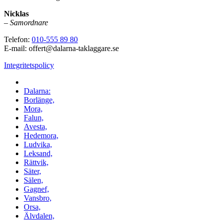
Nicklas
–
Samordnare
Telefon:
010-555 89 80
E-mail: offert@dalarna-taklaggare.se
Integritetspolicy
Vi utför arbeten i hela
Dalarna:
Borlänge,
Mora,
Falun,
Avesta,
Hedemora,
Ludvika,
Leksand,
Rättvik,
Säter,
Sälen,
Gagnef,
Vansbro,
Orsa,
Älvdalen,