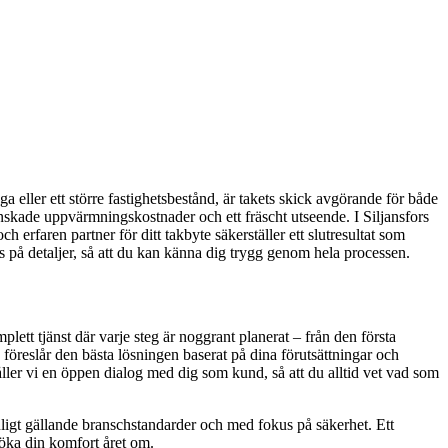
a eller ett större fastighetsbestånd, är takets skick avgörande för både
minskade uppvärmningskostnader och ett fräscht utseende. I Siljansfors
h erfaren partner för ditt takbyte säkerställer ett slutresultat som
us på detaljer, så att du kan känna dig trygg genom hela processen.
plett tjänst där varje steg är noggrant planerat – från den första
h föreslår den bästa lösningen baserat på dina förutsättningar och
åller vi en öppen dialog med dig som kund, så att du alltid vet vad som
s enligt gällande branschstandarder och med fokus på säkerhet. Ett
h öka din komfort året om.