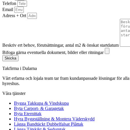
Telefon
Email
Adress + Ort
Beskriv ert behov, förutsättningar, antal m2 & önskat startdatum
Bifoga gärna eventuella dokument, bilder eller ritningar
Skicka
Takfirma i Dalarna
Vårt erfarna och lojala team tar fram kundanpassade lösningar för alla 
hyreshus.
Våra tjänster
Bygga Takkupa & Vindskupa
Byta Carport- & Garagetak
Byta Eternittak
Hyra Byggställning & Montera Väderskydd
Lägga Bandtäckt Dubbelfalsat Plåttak
Lägga Tätskikt & Sedumtak