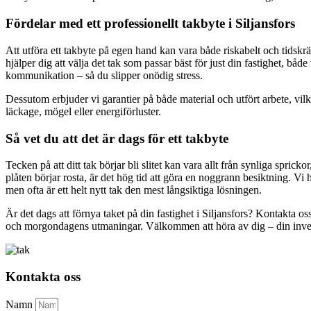
Fördelar med ett professionellt takbyte i Siljansfors
Att utföra ett takbyte på egen hand kan vara både riskabelt och tidskr
hjälper dig att välja det tak som passar bäst för just din fastighet, b
kommunikation – så du slipper onödig stress.
Dessutom erbjuder vi garantier på både material och utfört arbete, vilk
läckage, mögel eller energiförluster.
Så vet du att det är dags för ett takbyte
Tecken på att ditt tak börjar bli slitet kan vara allt från synliga spr
plåten börjar rosta, är det hög tid att göra en noggrann besiktning. Vi
men ofta är ett helt nytt tak den mest långsiktiga lösningen.
Är det dags att förnya taket på din fastighet i Siljansfors? Kontakta os
och morgondagens utmaningar. Välkommen att höra av dig – din invester
Kontakta oss
Namn