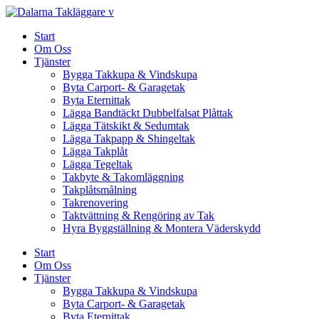
Skip
to
Start
content
Om Oss
Tjänster
Bygga Takkupa & Vindskupa
Byta Carport- & Garagetak
Byta Eternittak
Lägga Bandtäckt Dubbelfalsat Plåttak
Lägga Tätskikt & Sedumtak
Lägga Takpapp & Shingeltak
Lägga Takplåt
Lägga Tegeltak
Takbyte & Takomläggning
Takplåtsmålning
Takrenovering
Taktvättning & Rengöring av Tak
Hyra Byggställning & Montera Väderskydd
Start
Om Oss
Tjänster
Bygga Takkupa & Vindskupa
Byta Carport- & Garagetak
Byta Eternittak