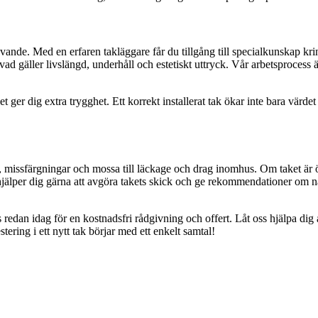
ävande. Med en erfaren takläggare får du tillgång till specialkunskap kri
åde vad gäller livslängd, underhåll och estetiskt uttryck. Vår arbetsproce
et ger dig extra trygghet. Ett korrekt installerat tak ökar inte bara vär
ickor, missfärgningar och mossa till läckage och drag inomhus. Om taket är
 hjälper dig gärna att avgöra takets skick och ge rekommendationer om nä
s redan idag för en kostnadsfri rådgivning och offert. Låt oss hjälpa dig
ing i ett nytt tak börjar med ett enkelt samtal!