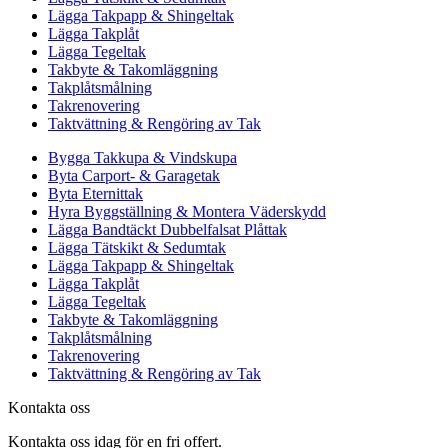
Lägga Takpapp & Shingeltak
Lägga Takplåt
Lägga Tegeltak
Takbyte & Takomläggning
Takplåtsmålning
Takrenovering
Taktvättning & Rengöring av Tak
Bygga Takkupa & Vindskupa
Byta Carport- & Garagetak
Byta Eternittak
Hyra Byggställning & Montera Väderskydd
Lägga Bandtäckt Dubbelfalsat Plåttak
Lägga Tätskikt & Sedumtak
Lägga Takpapp & Shingeltak
Lägga Takplåt
Lägga Tegeltak
Takbyte & Takomläggning
Takplåtsmålning
Takrenovering
Taktvättning & Rengöring av Tak
Kontakta oss
Kontakta oss idag för en fri offert.