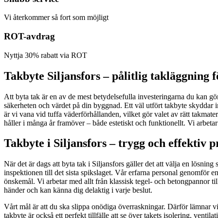
Vi återkommer så fort som möjligt
ROT-avdrag
Nyttja 30% rabatt via ROT
Takbyte Siljansfors – pålitlig takläggning f
Att byta tak är en av de mest betydelsefulla investeringarna du kan göra
säkerheten och värdet på din byggnad. Ett väl utfört takbyte skyddar i
är vi vana vid tuffa väderförhållanden, vilket gör valet av rätt takmater
håller i många år framöver – både estetiskt och funktionellt. Vi arbeta
Takbyte i Siljansfors – trygg och effektiv pr
När det är dags att byta tak i Siljansfors gäller det att välja en lösnin
inspektionen till det sista spikslaget. Vår erfarna personal genomför en
önskemål. Vi arbetar med allt från klassisk tegel- och betongpannor ti
händer och kan känna dig delaktig i varje beslut.
Vårt mål är att du ska slippa onödiga överraskningar. Därför lämnar vi al
takbyte är också ett perfekt tillfälle att se över takets isolering, vent