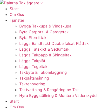
Skip
to
Start
content
Om Oss
Tjänster
Bygga Takkupa & Vindskupa
Byta Carport- & Garagetak
Byta Eternittak
Lägga Bandtäckt Dubbelfalsat Plåttak
Lägga Tätskikt & Sedumtak
Lägga Takpapp & Shingeltak
Lägga Takplåt
Lägga Tegeltak
Takbyte & Takomläggning
Takplåtsmålning
Takrenovering
Taktvättning & Rengöring av Tak
Hyra Byggställning & Montera Väderskydd
Start
Om Oss