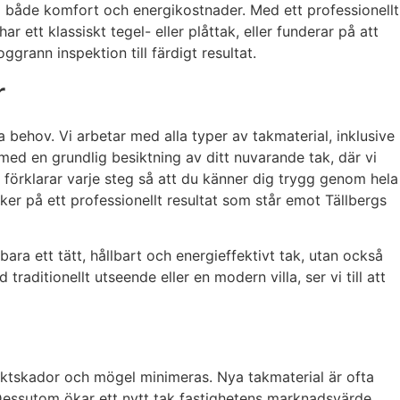
rka både komfort och energikostnader. Med ett professionellt
 ett klassiskt tegel- eller plåttak, eller funderar på att
grann inspektion till färdigt resultat.
r
 behov. Vi arbetar med alla typer av takmaterial, inklusive
med en grundlig besiktning av ditt nuvarande tak, där vi
vi förklarar varje steg så att du känner dig trygg genom hela
ker på ett professionellt resultat som står emot Tällbergs
bara ett tätt, hållbart och energieffektivt tak, utan också
ditionellt utseende eller en modern villa, ser vi till att
 fuktskador och mögel minimeras. Nya takmaterial är ofta
. Dessutom ökar ett nytt tak fastighetens marknadsvärde