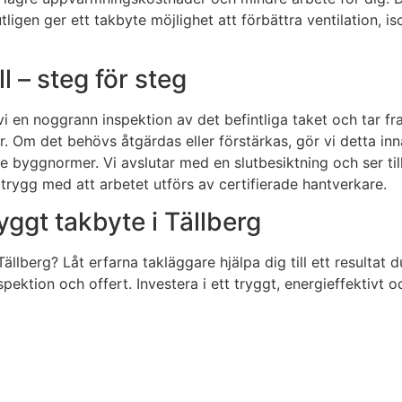
utligen ger ett takbyte möjlighet att förbättra ventilation, 
ll – steg för steg
ör vi en noggrann inspektion av det befintliga taket och tar
. Om det behövs åtgärdas eller förstärkas, gör vi detta in
byggnormer. Vi avslutar med en slutbesiktning och ser til
rygg med att arbetet utförs av certifierade hantverkare.
yggt takbyte i Tällberg
 Tällberg? Låt erfarna takläggare hjälpa dig till ett resultat 
ektion och offert. Investera i ett tryggt, energieffektivt o