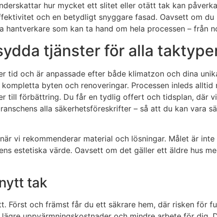
underskattar hur mycket ett slitet eller otätt tak kan påve
fektivitet och en betydligt snyggare fasad. Oavsett om du har
arna hantverkare som kan ta hand om hela processen – från nog
ydda tjänster för alla taktype
ver tid och är anpassade efter både klimatzon och dina unika
kompletta byten och renoveringar. Processen inleds alltid 
 till förbättring. Du får en tydlig offert och tidsplan, där 
ranschens alla säkerhetsföreskrifter – så att du kan vara sä
l när vi rekommenderar material och lösningar. Målet är inte 
estetiska värde. Oavsett om det gäller ett äldre hus med tra
nytt tak
tt. Först och främst får du ett säkrare hem, där risken för
till lägre uppvärmningskostnader och mindre arbete för dig