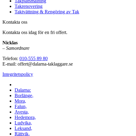
Takplåtsmålning
Takrenovering
Taktvättning & Rengöring av Tak
Kontakta oss
Kontakta oss idag för en fri offert.
Nicklas
–
Samordnare
Telefon:
010-555 89 80
E-mail: offert@dalarna-taklaggare.se
Integritetspolicy
Vi utför arbeten i hela
Dalarna:
Borlänge,
Mora,
Falun,
Avesta,
Hedemora,
Ludvika,
Leksand,
Rättvik,