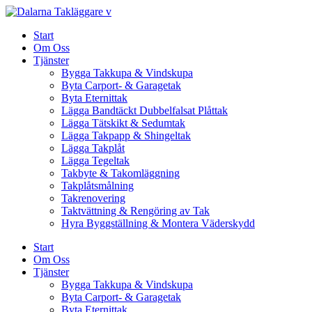
Skip
to
Start
content
Om Oss
Tjänster
Bygga Takkupa & Vindskupa
Byta Carport- & Garagetak
Byta Eternittak
Lägga Bandtäckt Dubbelfalsat Plåttak
Lägga Tätskikt & Sedumtak
Lägga Takpapp & Shingeltak
Lägga Takplåt
Lägga Tegeltak
Takbyte & Takomläggning
Takplåtsmålning
Takrenovering
Taktvättning & Rengöring av Tak
Hyra Byggställning & Montera Väderskydd
Start
Om Oss
Tjänster
Bygga Takkupa & Vindskupa
Byta Carport- & Garagetak
Byta Eternittak