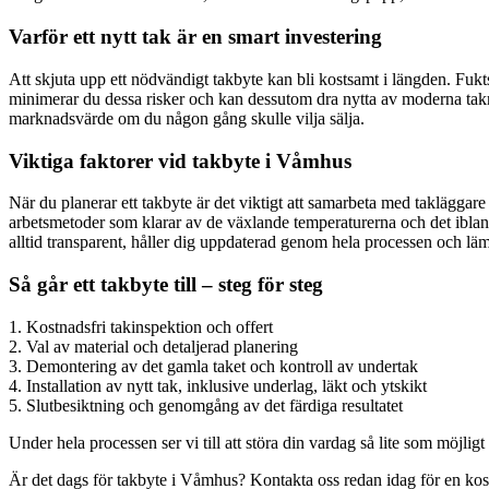
Varför ett nytt tak är en smart investering
Att skjuta upp ett nödvändigt takbyte kan bli kostsamt i längden. Fu
minimerar du dessa risker och kan dessutom dra nytta av moderna takmat
marknadsvärde om du någon gång skulle vilja sälja.
Viktiga faktorer vid takbyte i Våmhus
När du planerar ett takbyte är det viktigt att samarbeta med takläggar
arbetsmetoder som klarar av de växlande temperaturerna och det ibland 
alltid transparent, håller dig uppdaterad genom hela processen och läm
Så går ett takbyte till – steg för steg
1. Kostnadsfri takinspektion och offert
2. Val av material och detaljerad planering
3. Demontering av det gamla taket och kontroll av undertak
4. Installation av nytt tak, inklusive underlag, läkt och ytskikt
5. Slutbesiktning och genomgång av det färdiga resultatet
Under hela processen ser vi till att störa din vardag så lite som möjligt
Är det dags för takbyte i Våmhus? Kontakta oss redan idag för en kostna