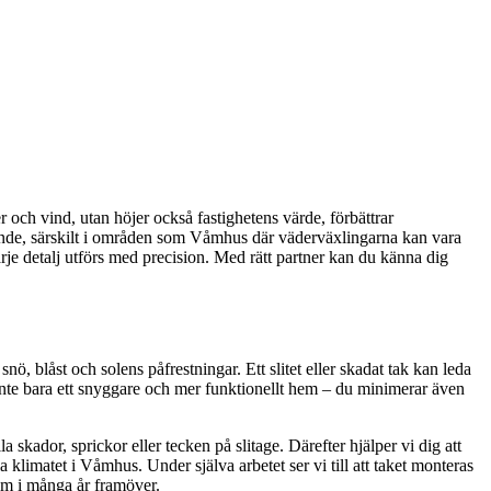
r och vind, utan höjer också fastighetens värde, förbättrar
örande, särskilt i områden som Våmhus där väderväxlingarna kan vara
arje detalj utförs med precision. Med rätt partner kan du känna dig
nö, blåst och solens påfrestningar. Ett slitet eller skadat tak kan leda
 inte bara ett snyggare och mer funktionellt hem – du minimerar även
 skador, sprickor eller tecken på slitage. Därefter hjälper vi dig att
a klimatet i Våmhus. Under själva arbetet ser vi till att taket monteras
hem i många år framöver.