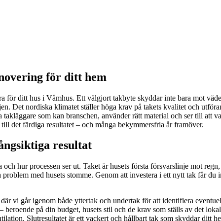
novering för ditt hem
a för ditt hus i Våmhus. Ett välgjort takbyte skyddar inte bara mot väde
ljen. Det nordiska klimatet ställer höga krav på takets kvalitet och utf
na takläggare som kan branschen, använder rätt material och ser till att v
till det färdiga resultatet – och många bekymmersfria år framöver.
ångsiktiga resultat
 och hur processen ser ut. Taket är husets första försvarslinje mot regn, s
ga problem med husets stomme. Genom att investera i ett nytt tak får du
där vi går igenom både yttertak och undertak för att identifiera eventuella
 – beroende på din budget, husets stil och de krav som ställs av det lokal
ilation. Slutresultatet är ett vackert och hållbart tak som skyddar ditt 