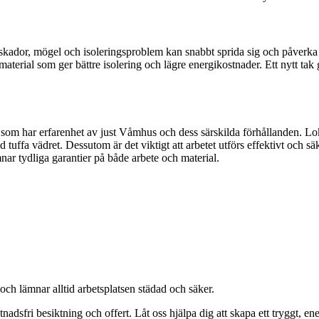
ktskador, mögel och isoleringsproblem kan snabbt sprida sig och påverka
erial som ger bättre isolering och lägre energikostnader. Ett nytt tak g
e som har erfarenhet av just Våmhus och dess särskilda förhållanden. Lo
tuffa vädret. Dessutom är det viktigt att arbetet utförs effektivt och s
nar tydliga garantier på både arbete och material.
 och lämnar alltid arbetsplatsen städad och säker.
dsfri besiktning och offert. Låt oss hjälpa dig att skapa ett tryggt, en