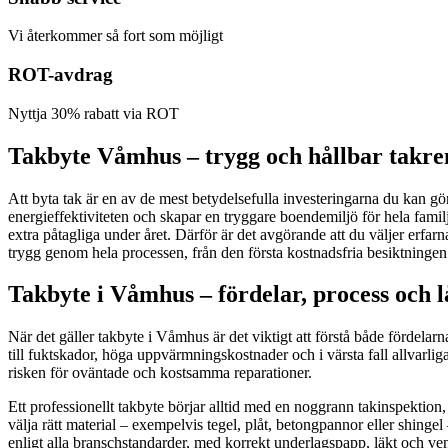
Vi återkommer så fort som möjligt
ROT-avdrag
Nyttja 30% rabatt via ROT
Takbyte Våmhus – trygg och hållbar takre
Att byta tak är en av de mest betydelsefulla investeringarna du kan gör
energieffektiviteten och skapar en tryggare boendemiljö för hela fami
extra påtagliga under året. Därför är det avgörande att du väljer erfar
trygg genom hela processen, från den första kostnadsfria besiktningen 
Takbyte i Våmhus – fördelar, process och l
När det gäller takbyte i Våmhus är det viktigt att förstå både fördelarna
till fuktskador, höga uppvärmningskostnader och i värsta fall allvarli
risken för oväntade och kostsamma reparationer.
Ett professionellt takbyte börjar alltid med en noggrann takinspektion, 
välja rätt material – exempelvis tegel, plåt, betongpannor eller shingel
enligt alla branschstandarder, med korrekt underlagspapp, läkt och vent