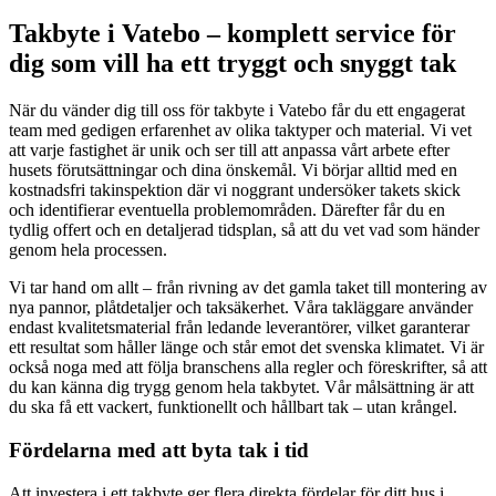
Takbyte i Vatebo – komplett service för
dig som vill ha ett tryggt och snyggt tak
När du vänder dig till oss för takbyte i Vatebo får du ett engagerat
team med gedigen erfarenhet av olika taktyper och material. Vi vet
att varje fastighet är unik och ser till att anpassa vårt arbete efter
husets förutsättningar och dina önskemål. Vi börjar alltid med en
kostnadsfri takinspektion där vi noggrant undersöker takets skick
och identifierar eventuella problemområden. Därefter får du en
tydlig offert och en detaljerad tidsplan, så att du vet vad som händer
genom hela processen.
Vi tar hand om allt – från rivning av det gamla taket till montering av
nya pannor, plåtdetaljer och taksäkerhet. Våra takläggare använder
endast kvalitetsmaterial från ledande leverantörer, vilket garanterar
ett resultat som håller länge och står emot det svenska klimatet. Vi är
också noga med att följa branschens alla regler och föreskrifter, så att
du kan känna dig trygg genom hela takbytet. Vår målsättning är att
du ska få ett vackert, funktionellt och hållbart tak – utan krångel.
Fördelarna med att byta tak i tid
Att investera i ett takbyte ger flera direkta fördelar för ditt hus i