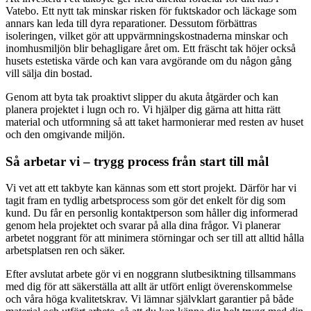
Vatebo. Ett nytt tak minskar risken för fuktskador och läckage som
annars kan leda till dyra reparationer. Dessutom förbättras
isoleringen, vilket gör att uppvärmningskostnaderna minskar och
inomhusmiljön blir behagligare året om. Ett fräscht tak höjer också
husets estetiska värde och kan vara avgörande om du någon gång
vill sälja din bostad.
Genom att byta tak proaktivt slipper du akuta åtgärder och kan
planera projektet i lugn och ro. Vi hjälper dig gärna att hitta rätt
material och utformning så att taket harmonierar med resten av huset
och den omgivande miljön.
Så arbetar vi – trygg process från start till mål
Vi vet att ett takbyte kan kännas som ett stort projekt. Därför har vi
tagit fram en tydlig arbetsprocess som gör det enkelt för dig som
kund. Du får en personlig kontaktperson som håller dig informerad
genom hela projektet och svarar på alla dina frågor. Vi planerar
arbetet noggrant för att minimera störningar och ser till att alltid hålla
arbetsplatsen ren och säker.
Efter avslutat arbete gör vi en noggrann slutbesiktning tillsammans
med dig för att säkerställa att allt är utfört enligt överenskommelse
och våra höga kvalitetskrav. Vi lämnar självklart garantier på både