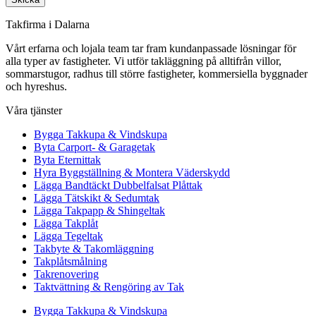
Takfirma i Dalarna
Vårt erfarna och lojala team tar fram kundanpassade lösningar för
alla typer av fastigheter. Vi utför takläggning på alltifrån villor,
sommarstugor, radhus till större fastigheter, kommersiella byggnader
och hyreshus.
Våra tjänster
Bygga Takkupa & Vindskupa
Byta Carport- & Garagetak
Byta Eternittak
Hyra Byggställning & Montera Väderskydd
Lägga Bandtäckt Dubbelfalsat Plåttak
Lägga Tätskikt & Sedumtak
Lägga Takpapp & Shingeltak
Lägga Takplåt
Lägga Tegeltak
Takbyte & Takomläggning
Takplåtsmålning
Takrenovering
Taktvättning & Rengöring av Tak
Bygga Takkupa & Vindskupa