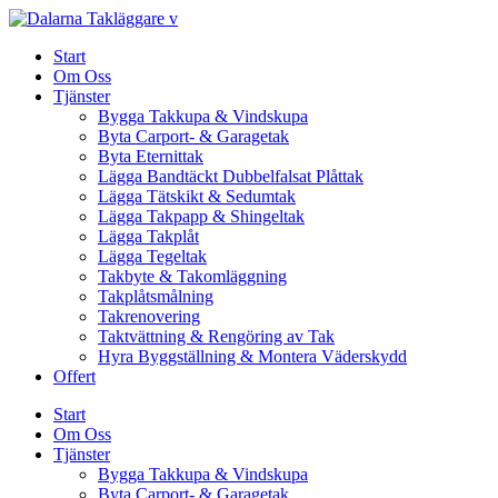
Skip
to
Start
content
Om Oss
Tjänster
Bygga Takkupa & Vindskupa
Byta Carport- & Garagetak
Byta Eternittak
Lägga Bandtäckt Dubbelfalsat Plåttak
Lägga Tätskikt & Sedumtak
Lägga Takpapp & Shingeltak
Lägga Takplåt
Lägga Tegeltak
Takbyte & Takomläggning
Takplåtsmålning
Takrenovering
Taktvättning & Rengöring av Tak
Hyra Byggställning & Montera Väderskydd
Offert
Start
Om Oss
Tjänster
Bygga Takkupa & Vindskupa
Byta Carport- & Garagetak