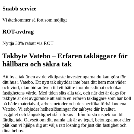
Snabb service
Vi återkommer så fort som möjligt
ROT-avdrag
Nyttja 30% rabatt via ROT
Takbyte Vatebo – Erfaren takläggare för
hållbara och säkra tak
Att byta tak är en av de viktigaste investeringarna du kan göra för
ditt hus i Vatebo. Ett nytt tak skyddar inte bara ditt hem mot väder
och vind, utan bidrar även till ett bättre inomhusklimat och ökar
fastighetens värde. Med tiden slits alla tak, och när det är dags för
takbyte är det avgörande att anlita en erfaren takläggare som har koll
på både materialval, arbetsmetoder och de specifika förhållandena i
Vatebo. Vi erbjuder helhetslösningar för takbyte där kvalitet,
trygghet och långsiktighet står i fokus – från första inspektion till
färdigt tak. Oavsett om ditt gamla tak är av tegel, betongpannor eller
plåt kan vi hjälpa dig att välja rätt lösning för just din fastighet och
dina behov.