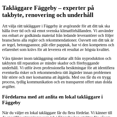
Takläggare Fäggeby – experter på
takbyte, renovering och underhåll
Att välja rätt takläggare i Fäggeby är avgörande för att ditt tak ska
hålla över tid och stå emot svenska klimatförhållanden. Vi använder
oss enbart av godkända material från ledande leverantörer och följer
branschens alla regler och rekommendationer. Oavsett om ditt tak är
av tegel, betongpannor, plåt eller papptak, har vi den kompetens och
erfarenhet som krävs för att leverera ett resultat av högsta kvalitet.
Våra tjänster inom takläggning omfattar allt från nyproduktion och
takbyten till reparation av mindre skador och förebyggande
underhåll. Vi utför även professionella besiktningar för att identifiera
eventuella risker och rekommendera rätt åtgärder innan problemen
blir större och mer kostsamma att åtgärda. Med oss får du en trygg
process, tydlig kommunikation och en transparent offert utan dolda
avgifter.
Fördelarna med att anlita en lokal takläggare i
Fäggeby
När du väljer en lokal takläggare får du flera fördelar. Vi känner till