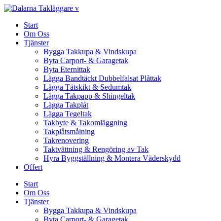
Skip
to
Start
content
Om Oss
Tjänster
Bygga Takkupa & Vindskupa
Byta Carport- & Garagetak
Byta Eternittak
Lägga Bandtäckt Dubbelfalsat Plåttak
Lägga Tätskikt & Sedumtak
Lägga Takpapp & Shingeltak
Lägga Takplåt
Lägga Tegeltak
Takbyte & Takomläggning
Takplåtsmålning
Takrenovering
Taktvättning & Rengöring av Tak
Hyra Byggställning & Montera Väderskydd
Offert
Start
Om Oss
Tjänster
Bygga Takkupa & Vindskupa
Byta Carport- & Garagetak