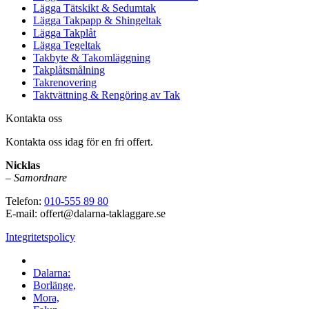
Lägga Tätskikt & Sedumtak
Lägga Takpapp & Shingeltak
Lägga Takplåt
Lägga Tegeltak
Takbyte & Takomläggning
Takplåtsmålning
Takrenovering
Taktvättning & Rengöring av Tak
Kontakta oss
Kontakta oss idag för en fri offert.
Nicklas
–
Samordnare
Telefon:
010-555 89 80
E-mail: offert@dalarna-taklaggare.se
Integritetspolicy
Vi utför arbeten i hela
Dalarna:
Borlänge,
Mora,