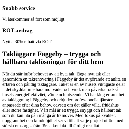
Snabb service
Vi återkommer så fort som möjligt
ROT-avdrag
Nyttja 30% rabatt via ROT
Takläggare Fäggeby – trygga och
hållbara taklösningar för ditt hem
När du står inför behovet av att byta tak, lägga nytt tak eller
genomföra en takrenovering i Fäggeby är det avgörande att anlita en
erfaren och pålitlig takläggare. Taket är en av husets viktigaste delar
– det skyddar inte bara mot väder och vind, utan påverkar också
husets energieffektivitet, värde och utseende. Vi har lång erfarenhet
av takläggning i Fäggeby och erbjuder professionella tjänster
anpassade efter dina behov, oavsett om det gäller villa, fritidshus
eller större fastighet. Vårt mål är ett tryggt, snyggt och hållbart tak
som du kan lita på i många år framöver. Med fokus på kvalitet,
noggrannhet och kundnöjdhet ser vi till att varje projekt utförs med
största omsorg – från första kontakt till färdigt resultat.