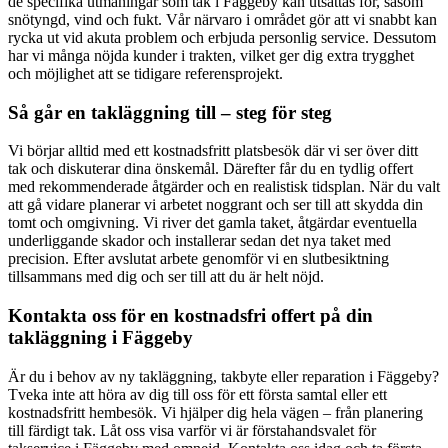
de specifika utmaningar som tak i Fäggeby kan utsättas för, såsom
snötyngd, vind och fukt. Vår närvaro i området gör att vi snabbt kan
rycka ut vid akuta problem och erbjuda personlig service. Dessutom
har vi många nöjda kunder i trakten, vilket ger dig extra trygghet
och möjlighet att se tidigare referensprojekt.
Så går en takläggning till – steg för steg
Vi börjar alltid med ett kostnadsfritt platsbesök där vi ser över ditt
tak och diskuterar dina önskemål. Därefter får du en tydlig offert
med rekommenderade åtgärder och en realistisk tidsplan. När du valt
att gå vidare planerar vi arbetet noggrant och ser till att skydda din
tomt och omgivning. Vi river det gamla taket, åtgärdar eventuella
underliggande skador och installerar sedan det nya taket med
precision. Efter avslutat arbete genomför vi en slutbesiktning
tillsammans med dig och ser till att du är helt nöjd.
Kontakta oss för en kostnadsfri offert på din
takläggning i Fäggeby
Är du i behov av ny takläggning, takbyte eller reparation i Fäggeby?
Tveka inte att höra av dig till oss för ett första samtal eller ett
kostnadsfritt hembesök. Vi hjälper dig hela vägen – från planering
till färdigt tak. Låt oss visa varför vi är förstahandsvalet för