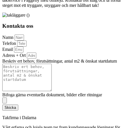
takservice i Fäggeby med omnejd. Kontakta oss idag och ta första
steget mot ett tryggare, snyggare och mer hållbart tak!
Kontakta oss
Namn
Telefon
Email
Adress + Ort
Beskriv ert behov, förutsättningar, antal m2 & önskat startdatum
Bifoga gärna eventuella dokument, bilder eller ritningar
Skicka
Takfirma i Dalarna
Vårt erfarna och lojala team tar fram kundanpassade lösningar för