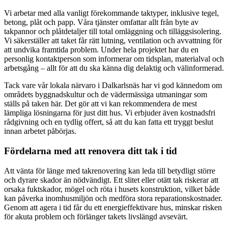
Vi arbetar med alla vanligt förekommande taktyper, inklusive tegel,
betong, plåt och papp. Våra tjänster omfattar allt från byte av
takpannor och plåtdetaljer till total omläggning och tilläggsisolering.
Vi säkerställer att taket får rätt lutning, ventilation och avvattning för
att undvika framtida problem. Under hela projektet har du en
personlig kontaktperson som informerar om tidsplan, materialval och
arbetsgång – allt för att du ska känna dig delaktig och välinformerad.
Tack vare vår lokala närvaro i Dalkarlsnäs har vi god kännedom om
områdets byggnadskultur och de vädermässiga utmaningar som
ställs på taken här. Det gör att vi kan rekommendera de mest
lämpliga lösningarna för just ditt hus. Vi erbjuder även kostnadsfri
rådgivning och en tydlig offert, så att du kan fatta ett tryggt beslut
innan arbetet påbörjas.
Fördelarna med att renovera ditt tak i tid
Att vänta för länge med takrenovering kan leda till betydligt större
och dyrare skador än nödvändigt. Ett slitet eller otätt tak riskerar att
orsaka fuktskador, mögel och röta i husets konstruktion, vilket både
kan påverka inomhusmiljön och medföra stora reparationskostnader.
Genom att agera i tid får du ett energieffektivare hus, minskar risken
för akuta problem och förlänger takets livslängd avsevärt.