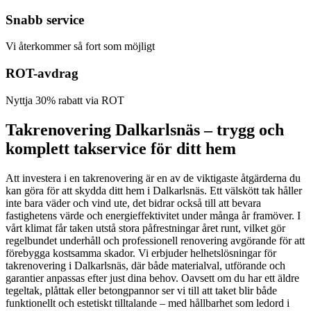
Snabb service
Vi återkommer så fort som möjligt
ROT-avdrag
Nyttja 30% rabatt via ROT
Takrenovering Dalkarlsnäs – trygg och
komplett takservice för ditt hem
Att investera i en takrenovering är en av de viktigaste åtgärderna du
kan göra för att skydda ditt hem i Dalkarlsnäs. Ett välskött tak håller
inte bara väder och vind ute, det bidrar också till att bevara
fastighetens värde och energieffektivitet under många år framöver. I
vårt klimat får taken utstå stora påfrestningar året runt, vilket gör
regelbundet underhåll och professionell renovering avgörande för att
förebygga kostsamma skador. Vi erbjuder helhetslösningar för
takrenovering i Dalkarlsnäs, där både materialval, utförande och
garantier anpassas efter just dina behov. Oavsett om du har ett äldre
tegeltak, plåttak eller betongpannor ser vi till att taket blir både
funktionellt och estetiskt tilltalande – med hållbarhet som ledord i