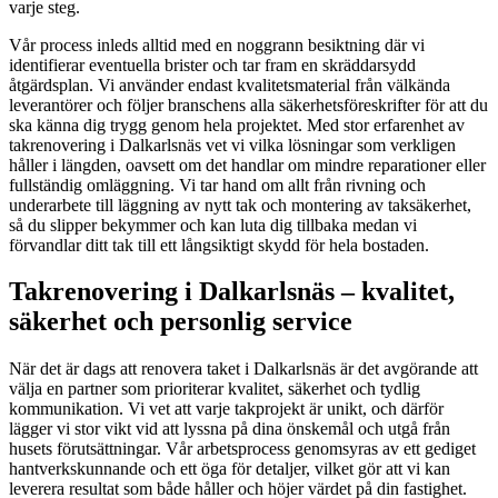
varje steg.
Vår process inleds alltid med en noggrann besiktning där vi
identifierar eventuella brister och tar fram en skräddarsydd
åtgärdsplan. Vi använder endast kvalitetsmaterial från välkända
leverantörer och följer branschens alla säkerhetsföreskrifter för att du
ska känna dig trygg genom hela projektet. Med stor erfarenhet av
takrenovering i Dalkarlsnäs vet vi vilka lösningar som verkligen
håller i längden, oavsett om det handlar om mindre reparationer eller
fullständig omläggning. Vi tar hand om allt från rivning och
underarbete till läggning av nytt tak och montering av taksäkerhet,
så du slipper bekymmer och kan luta dig tillbaka medan vi
förvandlar ditt tak till ett långsiktigt skydd för hela bostaden.
Takrenovering i Dalkarlsnäs – kvalitet,
säkerhet och personlig service
När det är dags att renovera taket i Dalkarlsnäs är det avgörande att
välja en partner som prioriterar kvalitet, säkerhet och tydlig
kommunikation. Vi vet att varje takprojekt är unikt, och därför
lägger vi stor vikt vid att lyssna på dina önskemål och utgå från
husets förutsättningar. Vår arbetsprocess genomsyras av ett gediget
hantverkskunnande och ett öga för detaljer, vilket gör att vi kan
leverera resultat som både håller och höjer värdet på din fastighet.