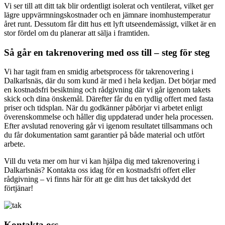
Vi ser till att ditt tak blir ordentligt isolerat och ventilerat, vilket ger
lägre uppvärmningskostnader och en jämnare inomhustemperatur
året runt. Dessutom får ditt hus ett lyft utseendemässigt, vilket är en
stor fördel om du planerar att sälja i framtiden.
Så går en takrenovering med oss till – steg för steg
Vi har tagit fram en smidig arbetsprocess för takrenovering i
Dalkarlsnäs, där du som kund är med i hela kedjan. Det börjar med
en kostnadsfri besiktning och rådgivning där vi går igenom takets
skick och dina önskemål. Därefter får du en tydlig offert med fasta
priser och tidsplan. När du godkänner påbörjar vi arbetet enligt
överenskommelse och håller dig uppdaterad under hela processen.
Efter avslutad renovering går vi igenom resultatet tillsammans och
du får dokumentation samt garantier på både material och utfört
arbete.
Vill du veta mer om hur vi kan hjälpa dig med takrenovering i
Dalkarlsnäs? Kontakta oss idag för en kostnadsfri offert eller
rådgivning – vi finns här för att ge ditt hus det takskydd det
förtjänar!
Kontakta oss