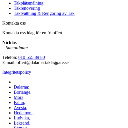
Takplåtsmålning
Takrenovering
Taktvättning & Rengöring av Tak
Kontakta oss
Kontakta oss idag för en fri offert.
Nicklas
–
Samordnare
Telefon:
010-555 89 80
E-mail: offert@dalarna-taklaggare.se
Integritetspolicy
Vi utför arbeten i hela
Dalarna:
Borlänge,
Mora,
Falun,
Avesta,
Hedemora,
Ludvika,
Leksand,