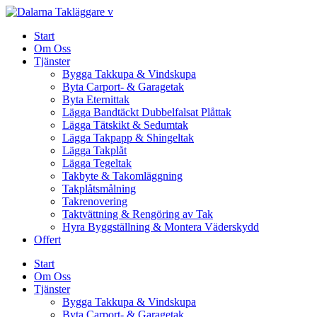
Skip
to
Start
content
Om Oss
Tjänster
Bygga Takkupa & Vindskupa
Byta Carport- & Garagetak
Byta Eternittak
Lägga Bandtäckt Dubbelfalsat Plåttak
Lägga Tätskikt & Sedumtak
Lägga Takpapp & Shingeltak
Lägga Takplåt
Lägga Tegeltak
Takbyte & Takomläggning
Takplåtsmålning
Takrenovering
Taktvättning & Rengöring av Tak
Hyra Byggställning & Montera Väderskydd
Offert
Start
Om Oss
Tjänster
Bygga Takkupa & Vindskupa
Byta Carport- & Garagetak