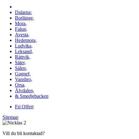
Vi utför arbeten i hela
Dalarna:
Borlänge,
Mora,
Falun,
Avesta,
Hedemora,
Ludvika,
Leksand,
Rättvik,
Säter,
Sälen,
Gagnef,
Vansbro,
Orsa,
Älvdalen,
& Smedjebacken
Fri Offert
Sitemap
Vill du bli kontaktad?