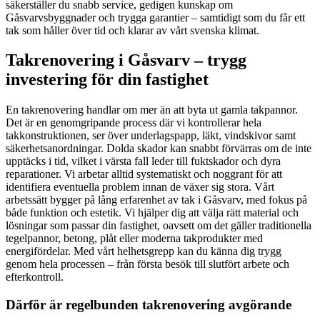
säkerställer du snabb service, gedigen kunskap om
Gåsvarvsbyggnader och trygga garantier – samtidigt som du får ett
tak som håller över tid och klarar av vårt svenska klimat.
Takrenovering i Gåsvarv – trygg
investering för din fastighet
En takrenovering handlar om mer än att byta ut gamla takpannor.
Det är en genomgripande process där vi kontrollerar hela
takkonstruktionen, ser över underlagspapp, läkt, vindskivor samt
säkerhetsanordningar. Dolda skador kan snabbt förvärras om de inte
upptäcks i tid, vilket i värsta fall leder till fuktskador och dyra
reparationer. Vi arbetar alltid systematiskt och noggrant för att
identifiera eventuella problem innan de växer sig stora. Vårt
arbetssätt bygger på lång erfarenhet av tak i Gåsvarv, med fokus på
både funktion och estetik. Vi hjälper dig att välja rätt material och
lösningar som passar din fastighet, oavsett om det gäller traditionella
tegelpannor, betong, plåt eller moderna takprodukter med
energifördelar. Med vårt helhetsgrepp kan du känna dig trygg
genom hela processen – från första besök till slutfört arbete och
efterkontroll.
Därför är regelbunden takrenovering avgörande