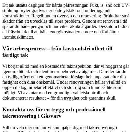
Ett tak utsätts dagligen för hårda påfrestningar. Fukt, is, snö och UV-
strålning bryter gradvis ner både ytskikt och underliggande
konstruktioner. Regelbunden översyn och renovering förhindrar små
skador från att utvecklas till stora problem. Genom att renovera i tid
sparar du både pengar och undviker akuta åtgärder. Dessutom bidrar
ett fräscht tak till att hålla energikostnaderna nere och förbättrar
inomhusklimatet.
Vår arbetsprocess – från kostnadsfri offert till
färdigt tak
Vi börjar alltid med en kostnadsfri takinspektion, där vi noggrant går
igenom ditt tak och identifierar behovet av åtgärder. Därefter får du
en tydlig offert och ett genomarbetat förslag, helt anpassat efter din
fastighet och dina önskemål. Under renoveringen håller vi alltid en
öppen dialog, arbetar effektivt och stör dig som kund så lite som
möjligt. Vi avslutar med en grundlig kvalitetskontroll och
dokumenterar resultatet – för din trygghet och garantins skull.
Kontakta oss för en trygg och professionell
takrenovering i Gåsvarv
Vill du veta mer om hur vi kan hjälpa dig med takrenovering i