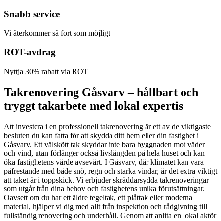
Snabb service
Vi återkommer så fort som möjligt
ROT-avdrag
Nyttja 30% rabatt via ROT
Takrenovering Gåsvarv – hållbart och
tryggt takarbete med lokal expertis
Att investera i en professionell takrenovering är ett av de viktigaste
besluten du kan fatta för att skydda ditt hem eller din fastighet i
Gåsvarv. Ett välskött tak skyddar inte bara byggnaden mot väder
och vind, utan förlänger också livslängden på hela huset och kan
öka fastighetens värde avsevärt. I Gåsvarv, där klimatet kan vara
påfrestande med både snö, regn och starka vindar, är det extra viktigt
att taket är i toppskick. Vi erbjuder skräddarsydda takrenoveringar
som utgår från dina behov och fastighetens unika förutsättningar.
Oavsett om du har ett äldre tegeltak, ett plåttak eller moderna
material, hjälper vi dig med allt från inspektion och rådgivning till
fullständig renovering och underhåll. Genom att anlita en lokal aktör