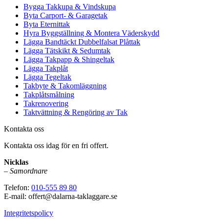
Bygga Takkupa & Vindskupa
Byta Carport- & Garagetak
Byta Eternittak
Hyra Byggställning & Montera Väderskydd
Lägga Bandtäckt Dubbelfalsat Plåttak
Lägga Tätskikt & Sedumtak
Lägga Takpapp & Shingeltak
Lägga Takplåt
Lägga Tegeltak
Takbyte & Takomläggning
Takplåtsmålning
Takrenovering
Taktvättning & Rengöring av Tak
Kontakta oss
Kontakta oss idag för en fri offert.
Nicklas
–
Samordnare
Telefon:
010-555 89 80
E-mail: offert@dalarna-taklaggare.se
Integritetspolicy