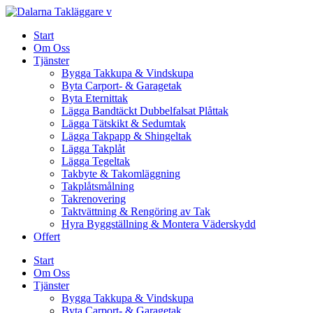
Skip
to
Start
content
Om Oss
Tjänster
Bygga Takkupa & Vindskupa
Byta Carport- & Garagetak
Byta Eternittak
Lägga Bandtäckt Dubbelfalsat Plåttak
Lägga Tätskikt & Sedumtak
Lägga Takpapp & Shingeltak
Lägga Takplåt
Lägga Tegeltak
Takbyte & Takomläggning
Takplåtsmålning
Takrenovering
Taktvättning & Rengöring av Tak
Hyra Byggställning & Montera Väderskydd
Offert
Start
Om Oss
Tjänster
Bygga Takkupa & Vindskupa
Byta Carport- & Garagetak