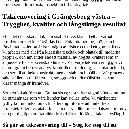
processen – från första inspektion till färdigt tak.
Takrenovering i Grängesberg västra –
Trygghet, kvalitet och långsiktiga resultat
Ett slitet eller skadat tak kan snabbt utvecklas till ett allvarligt
problem om det inte åtgärdas i tid. Fuktinträngning, mögel och
försämrad isolering är bara några av riskerna med ett gammalt tak.
Vi arbetar med allt från klassiska tegeltak och plåttak till moderna
papptak, och använder endast material av högsta kvalitet som är
anpassade för det svenska klimatet. Vid varje takrenovering gör vi
en noggrann behovsanalys, kontrollerar underlag, takstolar och läkt,
och ser till att hela konstruktionen är stabil och hållbar. Vår process
säkerställer att du får ett tätt, snyggt och underhållsfritt tak som
klarar många år framöver.
Som ett lokalt företag i Grängesberg västra har vi god kännedom om
de utmaningar som våra kunder kan ställas inför. Vi värdesätter
tydlig kommunikation och håller dig informerad under hela
projektet. Efter avslutat arbete lämnar vi alltid arbetsplatsen i ordning
och ger dig tips om framtida skötsel för att förlänga takets livslängd.
Så går en takrenovering till – Steg för steg till ett