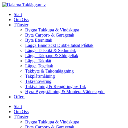
Skip
to
Start
content
Om Oss
Tjänster
Bygga Takkupa & Vindskupa
Byta Carport- & Garagetak
Byta Eternittak
Lägga Bandtäckt Dubbelfalsat Plåttak
Lägga Tätskikt & Sedumtak
Lägga Takpapp & Shingeltak
Lägga Takplåt
Lägga Tegeltak
Takbyte & Takomläggning
Takplåtsmålning
Takrenovering
Taktvättning & Rengöring av Tak
Hyra Byggställning & Montera Väderskydd
Offert
Start
Om Oss
Tjänster
Bygga Takkupa & Vindskupa
Byta Carport- & Garagetak