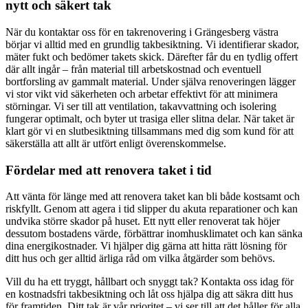
nytt och säkert tak
När du kontaktar oss för en takrenovering i Grängesberg västra
börjar vi alltid med en grundlig takbesiktning. Vi identifierar skador,
mäter fukt och bedömer takets skick. Därefter får du en tydlig offert
där allt ingår – från material till arbetskostnad och eventuell
bortforsling av gammalt material. Under själva renoveringen lägger
vi stor vikt vid säkerheten och arbetar effektivt för att minimera
störningar. Vi ser till att ventilation, takavvattning och isolering
fungerar optimalt, och byter ut trasiga eller slitna delar. När taket är
klart gör vi en slutbesiktning tillsammans med dig som kund för att
säkerställa att allt är utfört enligt överenskommelse.
Fördelar med att renovera taket i tid
Att vänta för länge med att renovera taket kan bli både kostsamt och
riskfyllt. Genom att agera i tid slipper du akuta reparationer och kan
undvika större skador på huset. Ett nytt eller renoverat tak höjer
dessutom bostadens värde, förbättrar inomhusklimatet och kan sänka
dina energikostnader. Vi hjälper dig gärna att hitta rätt lösning för
ditt hus och ger alltid ärliga råd om vilka åtgärder som behövs.
Vill du ha ett tryggt, hållbart och snyggt tak? Kontakta oss idag för
en kostnadsfri takbesiktning och låt oss hjälpa dig att säkra ditt hus
för framtiden. Ditt tak är vår prioritet – vi ser till att det håller för alla