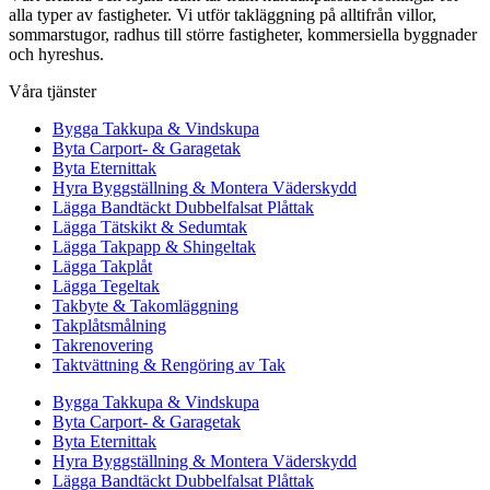
alla typer av fastigheter. Vi utför takläggning på alltifrån villor,
sommarstugor, radhus till större fastigheter, kommersiella byggnader
och hyreshus.
Våra tjänster
Bygga Takkupa & Vindskupa
Byta Carport- & Garagetak
Byta Eternittak
Hyra Byggställning & Montera Väderskydd
Lägga Bandtäckt Dubbelfalsat Plåttak
Lägga Tätskikt & Sedumtak
Lägga Takpapp & Shingeltak
Lägga Takplåt
Lägga Tegeltak
Takbyte & Takomläggning
Takplåtsmålning
Takrenovering
Taktvättning & Rengöring av Tak
Bygga Takkupa & Vindskupa
Byta Carport- & Garagetak
Byta Eternittak
Hyra Byggställning & Montera Väderskydd
Lägga Bandtäckt Dubbelfalsat Plåttak