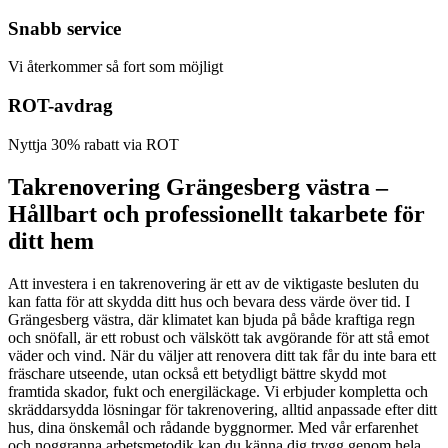
Snabb service
Vi återkommer så fort som möjligt
ROT-avdrag
Nyttja 30% rabatt via ROT
Takrenovering Grängesberg västra –
Hållbart och professionellt takarbete för
ditt hem
Att investera i en takrenovering är ett av de viktigaste besluten du
kan fatta för att skydda ditt hus och bevara dess värde över tid. I
Grängesberg västra, där klimatet kan bjuda på både kraftiga regn
och snöfall, är ett robust och välskött tak avgörande för att stå emot
väder och vind. När du väljer att renovera ditt tak får du inte bara ett
fräschare utseende, utan också ett betydligt bättre skydd mot
framtida skador, fukt och energiläckage. Vi erbjuder kompletta och
skräddarsydda lösningar för takrenovering, alltid anpassade efter ditt
hus, dina önskemål och rådande byggnormer. Med vår erfarenhet
och noggranna arbetsmetodik kan du känna dig trygg genom hela