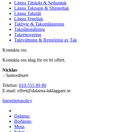
Lägga Tätskikt & Sedumtak
Lägga Takpapp & Shingeltak
Lägga Takplåt
Lägga Tegeltak
Takbyte & Takomläggning
Takplåtsmålning
Takrenovering
Taktvättning & Rengöring av Tak
Kontakta oss
Kontakta oss idag för en fri offert.
Nicklas
–
Samordnare
Telefon:
010-555 89 80
E-mail: offert@dalarna-taklaggare.se
Integritetspolicy
Vi utför arbeten i hela
Dalarna:
Borlänge,
Mora,
Falun,