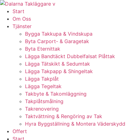
Skip
to
Start
content
Om Oss
Tjänster
Bygga Takkupa & Vindskupa
Byta Carport- & Garagetak
Byta Eternittak
Lägga Bandtäckt Dubbelfalsat Plåttak
Lägga Tätskikt & Sedumtak
Lägga Takpapp & Shingeltak
Lägga Takplåt
Lägga Tegeltak
Takbyte & Takomläggning
Takplåtsmålning
Takrenovering
Taktvättning & Rengöring av Tak
Hyra Byggställning & Montera Väderskydd
Offert
Start