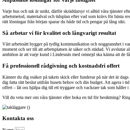
Varje hus och tak är unikt, därför skräddarsyr vi alltid våra tjänster 
arbetsmetod, materialval och tidsplan efter vad som krävs för bästa resu
rätt lösningar från början sparar du både tid och pengar på lång sikt.
Så arbetar vi för kvalitet och långvarigt resultat
Vårt arbetssätt bygger på tydlig kommunikation och noggrannhet i varj
moment och ser till att arbetsplatsen är säker och städad. Vi avslutar 
ambition är att varje kund i Lindesnäs med omnejd ska känna att de får p
Få professionell rådgivning och kostnadsfri offert
Känner du dig osäker på takets skick eller funderar på när det är dag
dig fatta rätt beslut utifrån husets behov och din budget. Att agera i 
offert – låt oss hjälpa dig till ett tryggare och vackrare tak som håller
Vill du veta mer om våra tjänster eller boka en tid för besiktning? Ri
Kontakta oss
Namn