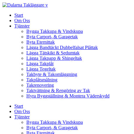
Skip
to
Start
content
Om Oss
Tjänster
Bygga Takkupa & Vindskupa
Byta Carport- & Garagetak
Byta Eternittak
Lägga Bandtäckt Dubbelfalsat Plåttak
Lägga Tätskikt & Sedumtak
Lägga Takpapp & Shingeltak
Lägga Takplåt
Lägga Tegeltak
Takbyte & Takomläggning
Takplåtsmålning
Takrenovering
Taktvättning & Rengöring av Tak
Hyra Byggställning & Montera Väderskydd
Start
Om Oss
Tjänster
Bygga Takkupa & Vindskupa
Byta Carport- & Garagetak
Byta Eternittak