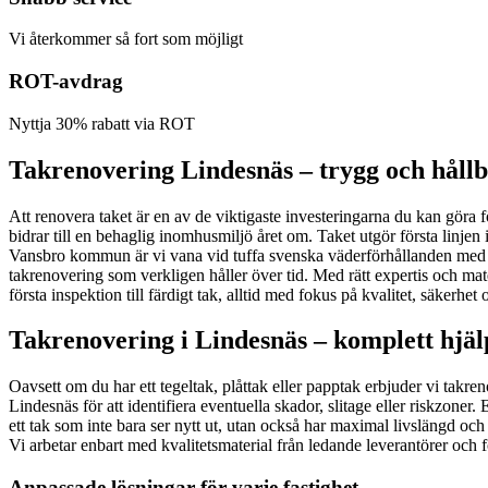
Vi återkommer så fort som möjligt
ROT-avdrag
Nyttja 30% rabatt via ROT
Takrenovering Lindesnäs – trygg och håll
Att renovera taket är en av de viktigaste investeringarna du kan göra 
bidrar till en behaglig inomhusmiljö året om. Taket utgör första linjen
Vansbro kommun är vi vana vid tuffa svenska väderförhållanden med r
takrenovering som verkligen håller över tid. Med rätt expertis och mat
första inspektion till färdigt tak, alltid med fokus på kvalitet, säkerhe
Takrenovering i Lindesnäs – komplett hjälp
Oavsett om du har ett tegeltak, plåttak eller papptak erbjuder vi takre
Lindesnäs för att identifiera eventuella skador, slitage eller riskzoner.
ett tak som inte bara ser nytt ut, utan också har maximal livslängd o
Vi arbetar enbart med kvalitetsmaterial från ledande leverantörer och 
Anpassade lösningar för varje fastighet