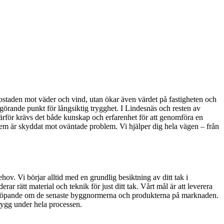
 bostaden mot väder och vind, utan ökar även värdet på fastigheten och
avgörande punkt för långsiktig trygghet. I Lindesnäs och resten av
rför krävs det både kunskap och erfarenhet för att genomföra en
t hem är skyddat mot oväntade problem. Vi hjälper dig hela vägen – från
ov. Vi börjar alltid med en grundlig besiktning av ditt tak i
ar rätt material och teknik för just ditt tak. Vårt mål är att leverera
eras löpande om de senaste byggnormerna och produkterna på marknaden.
trygg under hela processen.