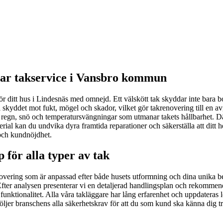
bar takservice i Vansbro kommun
för ditt hus i Lindesnäs med omnejd. Ett välskött tak skyddar inte bara
 i skyddet mot fukt, mögel och skador, vilket gör takrenovering till en 
egn, snö och temperatursvängningar som utmanar takets hållbarhet. Dä
erial kan du undvika dyra framtida reparationer och säkerställa att dit
t och kundnöjdhet.
 för alla typer av tak
novering som är anpassad efter både husets utformning och dina unika beh
 Efter analysen presenterar vi en detaljerad handlingsplan och rekommender
ch funktionalitet. Alla våra takläggare har lång erfarenhet och uppdat
följer branschens alla säkerhetskrav för att du som kund ska känna dig 