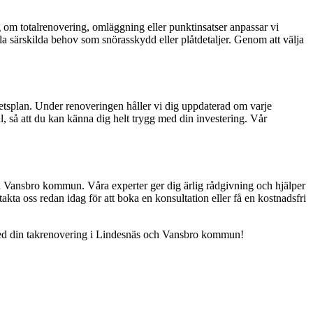
sig om totalrenovering, omläggning eller punktinsatser anpassar vi
ella särskilda behov som snörasskydd eller plåtdetaljer. Genom att välja
betsplan. Under renoveringen håller vi dig uppdaterad om varje
al, så att du kan känna dig helt trygg med din investering. Vår
ela Vansbro kommun. Våra experter ger dig ärlig rådgivning och hjälper
akta oss redan idag för att boka en konsultation eller få en kostnadsfri
ig med din takrenovering i Lindesnäs och Vansbro kommun!