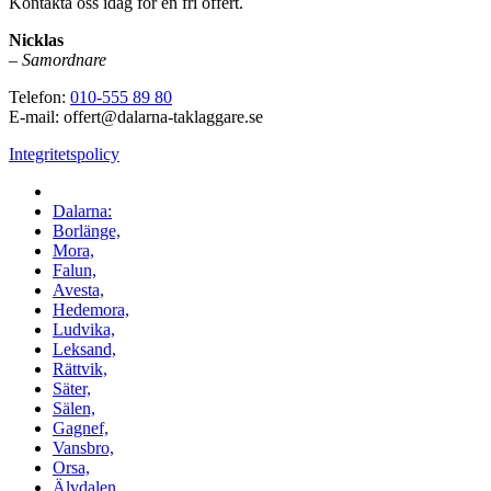
Kontakta oss idag för en fri offert.
Nicklas
–
Samordnare
Telefon:
010-555 89 80
E-mail: offert@dalarna-taklaggare.se
Integritetspolicy
Vi utför arbeten i hela
Dalarna:
Borlänge,
Mora,
Falun,
Avesta,
Hedemora,
Ludvika,
Leksand,
Rättvik,
Säter,
Sälen,
Gagnef,
Vansbro,
Orsa,
Älvdalen,