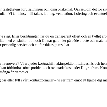
efter fastighetens förutsättningar och dina önskemål. Oavsett om det rör 
ltat. Vi tar hänsyn till takets lutning, ventilation, isolering och eventu
e steg. Efter besiktningen får du en transparent offert och en tydlig ar
alltid med en slutkontroll och lämnar garantier på både arbete och materi
ersonlig service och ett förstklassigt resultat.
s att renovera? Vi erbjuder kostnadsfri takinspektion i Lindesnäs och h
tid kan förhindra större problem och oväntade kostnader längre fram. Kont
 i många år framöver!
ng oss eller fyll i vårt kontaktformulär – vi ser fram emot att hjälpa d