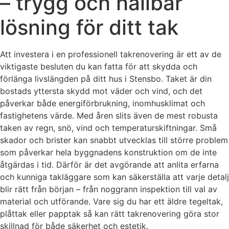
– trygg och hållbar
lösning för ditt tak
Att investera i en professionell takrenovering är ett av de
viktigaste besluten du kan fatta för att skydda och
förlänga livslängden på ditt hus i Stensbo. Taket är din
bostads yttersta skydd mot väder och vind, och det
påverkar både energiförbrukning, inomhusklimat och
fastighetens värde. Med åren slits även de mest robusta
taken av regn, snö, vind och temperaturskiftningar. Små
skador och brister kan snabbt utvecklas till större problem
som påverkar hela byggnadens konstruktion om de inte
åtgärdas i tid. Därför är det avgörande att anlita erfarna
och kunniga takläggare som kan säkerställa att varje detalj
blir rätt från början – från noggrann inspektion till val av
material och utförande. Vare sig du har ett äldre tegeltak,
plåttak eller papptak så kan rätt takrenovering göra stor
skillnad för både säkerhet och estetik.