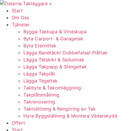
Skip
to
Start
content
Om Oss
Tjänster
Bygga Takkupa & Vindskupa
Byta Carport- & Garagetak
Byta Eternittak
Lägga Bandtäckt Dubbelfalsat Plåttak
Lägga Tätskikt & Sedumtak
Lägga Takpapp & Shingeltak
Lägga Takplåt
Lägga Tegeltak
Takbyte & Takomläggning
Takplåtsmålning
Takrenovering
Taktvättning & Rengöring av Tak
Hyra Byggställning & Montera Väderskydd
Offert
Start